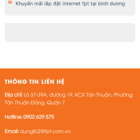
Khuyến mãi lắp đặt internet fpt tại bình dương
THÔNG TIN LIÊN HỆ
Địa chỉ:
Lô 37-39A, đường 19, KCX Tân Thuận, Phường
Tân Thuận Đông, Quận 7
Hotline: 0902 629 575
Email:
dunglb2@fpt.com.vn