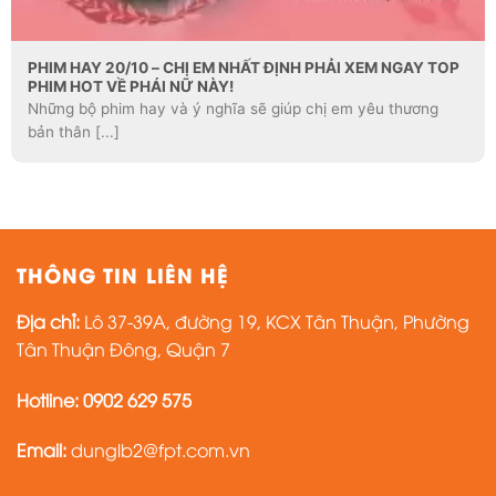
PHIM HAY 20/10 – CHỊ EM NHẤT ĐỊNH PHẢI XEM NGAY TOP
PHIM HOT VỀ PHÁI NỮ NÀY!
Những bộ phim hay và ý nghĩa sẽ giúp chị em yêu thương
bản thân [...]
THÔNG TIN LIÊN HỆ
Địa chỉ:
Lô 37-39A, đường 19, KCX Tân Thuận, Phường
Tân Thuận Đông, Quận 7
Hotline: 0902 629 575
Email:
dunglb2@fpt.com.vn