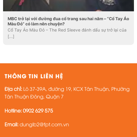
MBC trở lại với đường đua cổ trang sau hai năm – “Cổ Tay Áo
Màu Đỏ” có làm nên chuyện?
Cổ Tay Áo Màu Đỏ – The Red Sleeve đánh dấu sự trở lại của
[...]
THÔNG TIN LIÊN HỆ
Địa chỉ:
Lô 37-39A, đường 19, KCX Tân Thuận, Phường
Tân Thuận Đông, Quận 7
Hotline: 0902 629 575
Email:
dunglb2@fpt.com.vn