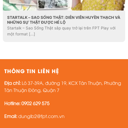
STARTALK – SAO SỐNG THẬT: DIỄN VIÊN HUYỀN THẠCH VÀ
NHỮNG SỰ THẬT ĐƯỢC HÉ LỘ
Startalk – Sao Sống Thật sắp quay trở lại trên FPT Play với
một format [...]
THÔNG TIN LIÊN HỆ
Địa chỉ:
Lô 37-39A, đường 19, KCX Tân Thuận, Phường
Tân Thuận Đông, Quận 7
Hotline: 0902 629 575
Email:
dunglb2@fpt.com.vn