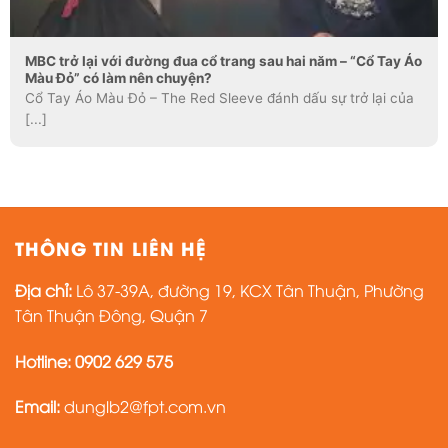
MBC trở lại với đường đua cổ trang sau hai năm – “Cổ Tay Áo
Màu Đỏ” có làm nên chuyện?
Cổ Tay Áo Màu Đỏ – The Red Sleeve đánh dấu sự trở lại của
[...]
THÔNG TIN LIÊN HỆ
Địa chỉ:
Lô 37-39A, đường 19, KCX Tân Thuận, Phường
Tân Thuận Đông, Quận 7
Hotline: 0902 629 575
Email:
dunglb2@fpt.com.vn