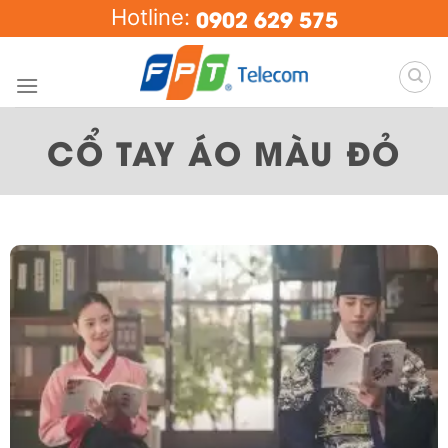
Skip
0902 629 575
Hotline:
to
content
CỔ TAY ÁO MÀU ĐỎ